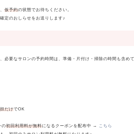
、
仮予約
の状態でお待ちください。
確定のおしらせをお送りします♪
、必要なサロンの予約時間は、準備・片付け・掃除の時間も含め
担だけ
でOK
ンの
初回利用料が無料
になるクーポンを配布中 →
こちら
も、初回のみサロン利用料が無料になります♪